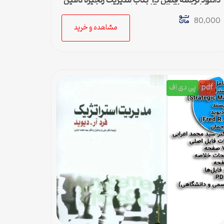
دانلود ترجمه فصل 13 کتاب مدیریت زنجیره تامین
چوپرا (Sunil Chopra) | حمل و نقل در زنجیره
تامین
80,000
مشاهده و خرید
pdf
پی دی اف