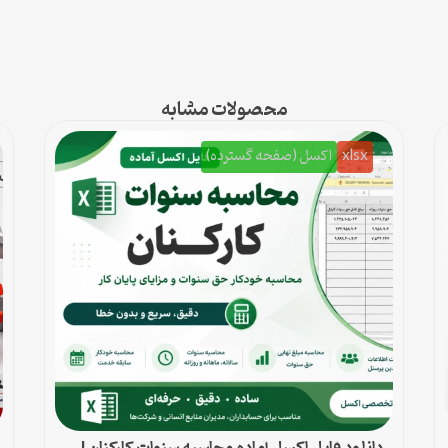
محصولات مشابه
xlsx
اکسل (صفحه گسترده)