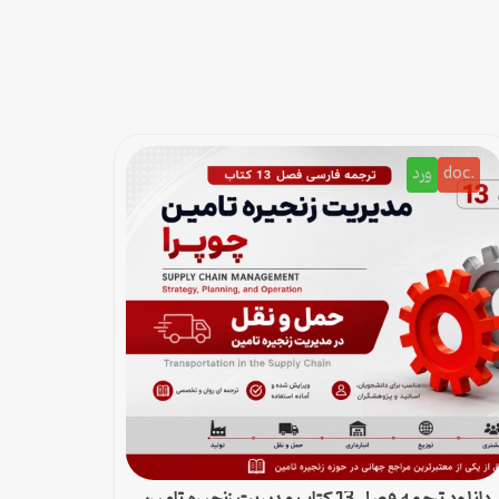
.doc
ورد