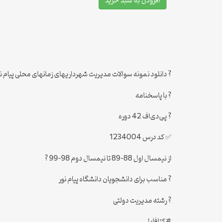
افزودن به سبد خرید
? دانلود نمونه سوالات مدیریت شهرداریهای زمانهای محلی پیام ن
? با پاسخنامه
? پی‌دی‌اف 42 دوره
✅ کد درس 1234004
از نیمسال اول 88-89 تا نیمسال دوم 98-99 ?
? مناسب برای دانشجویان دانشگاه پیام نور
? رشته مدیریت دولتی
#کتافایل