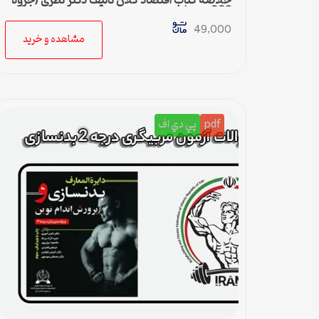
خلاصه کتاب اقتصاد کلان تالیف دکتر نظری (جزوه
668 نکته)
49,000
مشاهده و خرید
pdf
پي دي اف