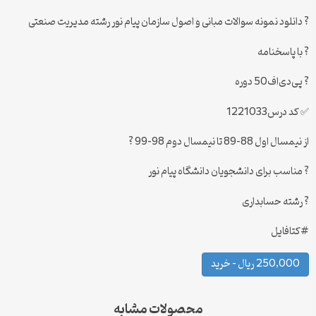
? دانلود نمونه سوالات مبانی و اصول سازمان پیام نور رشته مدیریت صنعتی
? با پاسخنامه
? پی‌دی‌اف50 دوره
✅ کد درس1221033
از نیمسال اول 88-89 تا نیمسال دوم 98-99 ?
? مناسب برای دانشجویان دانشگاه پیام نور
? رشته حسابداری
#کتافایل
250,000 ریال – خرید
محصولات مشابه