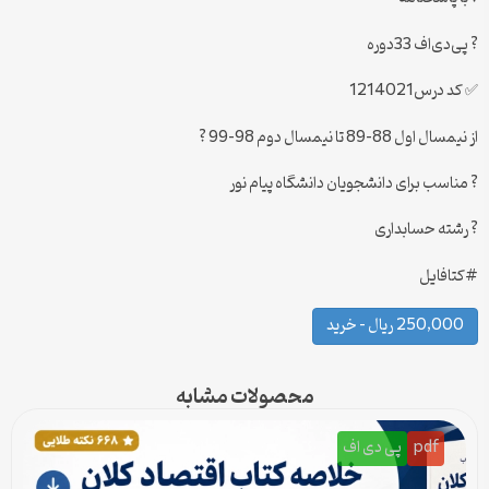
? پی‌دی‌اف 33دوره
✅ کد درس1214021
از نیمسال اول 88-89 تا نیمسال دوم 98-99 ?
? مناسب برای دانشجویان دانشگاه پیام نور
? رشته حسابداری
#کتافایل
250,000 ریال – خرید
محصولات مشابه
pdf
پی دی اف