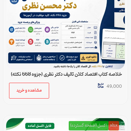
خلاصه کتاب اقتصاد کلان تالیف دکتر نظری (جزوه 668 نکته)
49,000
مشاهده و خرید
xlsx
اکسل (صفحه گسترده)