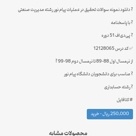
? دانلود نمونه سوالات تحقیق در عملیات پیام نور رشته مدیریت صنعتی
? با پاسخنامه
? پی‌دی‌اف 51 دوره
✅ کد درس 12128065
از نیمسال اول 88-89 تا نیمسال دوم 98-99 ?
? مناسب برای دانشجویان دانشگاه پیام نور
? رشته حسابداری
#کتافایل
250,000 ریال – خرید
محصولات مشابه