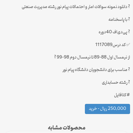
? دانلود نمونه سوالات امار و احتمالات پیام نور رشته مدیریت صنعتی
? با پاسخنامه
? پی‌دی‌اف 40دوره
✅ کد درس1117089
از نیمسال اول 88-89 تا نیمسال دوم 98-99 ?
? مناسب برای دانشجویان دانشگاه پیام نور
? رشته حسابداری
#کتافایل
250,000 ریال – خرید
محصولات مشابه