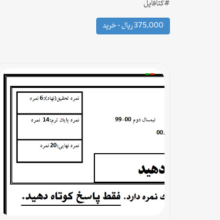
#کتافایل
375,000 ریال – خرید