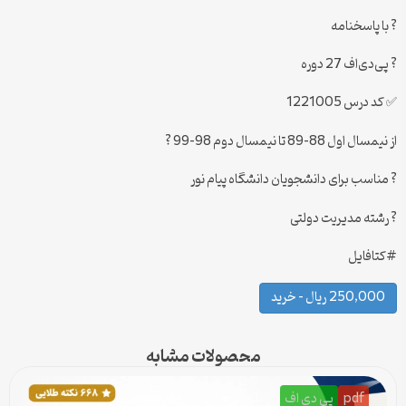
? با پاسخنامه
? پی‌دی‌اف 27 دوره
✅ کد درس 1221005
از نیمسال اول 88-89 تا نیمسال دوم 98-99 ?
? مناسب برای دانشجویان دانشگاه پیام نور
? رشته مدیریت دولتی
#کتافایل
250,000 ریال – خرید
محصولات مشابه
pdf
پی دی اف