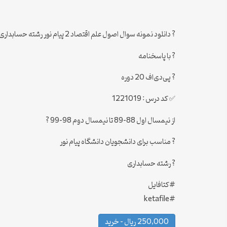
? دانلود نمونه سوال اصول علم اقتصاد 2 پیام نور رشته حسابداری
? با پاسخنامه
? پی‌دی‌اف 20 دوره
✅ کد درس : 1221019
از نیمسال اول 88-89 تا نیمسال دوم 98-99 ?
? مناسب برای دانشجویان دانشگاه پیام نور
? رشته حسابداری
#کتافایل
#ketafile
250,000 ریال – خرید