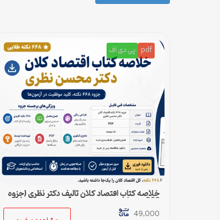
pdf
پی دی اف
خلاصه کتاب اقتصاد کلان تالیف دکتر نظری (جزوه
668 نکته)
49,000