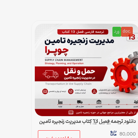
.doc
ورد
دانلود ترجمه فصل 13 کتاب مدیریت زنجیره تامین
چوپرا (Sunil Chopra) | حمل و نقل در زنجیره
تامین
80,000