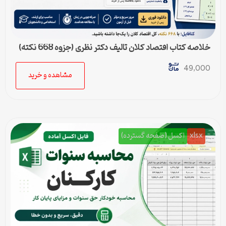
خلاصه کتاب اقتصاد کلان تالیف دکتر نظری (جزوه 668 نکته)
49,000
مشاهده و خرید
xlsx
اکسل (صفحه گسترده)