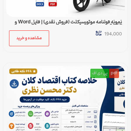
نمونه قولنامه موتورسیکلت (فروش نقدی) | فایل Word و
PDF قابل ویرایش
194,000
مشاهده و خرید
pdf
پی دی اف