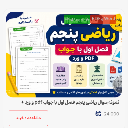
Word و PDF
ورد و پی دی اف
نمونه سوال ریاضی پنجم فصل اول با جواب pdf و ورد +
پاسخنامه
24,000
مشاهده و خرید