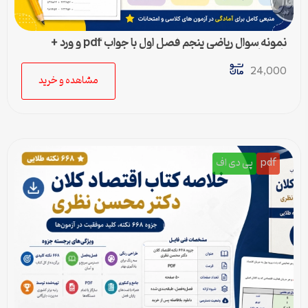
نمونه سوال ریاضی پنجم فصل اول با جواب pdf و ورد +
پاسخنامه
24,000
مشاهده و خرید
pdf
پی دی اف