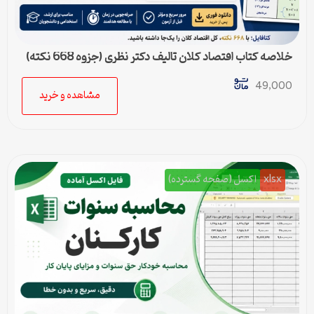
خلاصه کتاب اقتصاد کلان تالیف دکتر نظری (جزوه 668 نکته)
49,000
مشاهده و خرید
xlsx
اکسل (صفحه گسترده)