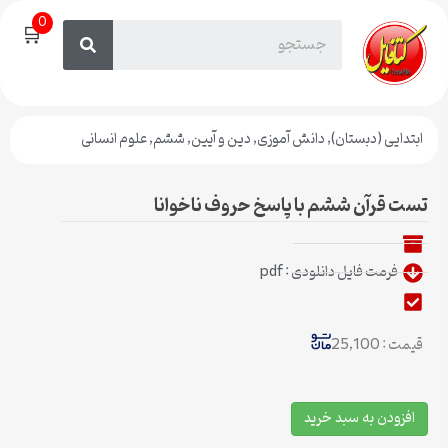
0
🛒
ابتدایی (دبستان)
,
دانش آموزی
,
دین و آیین
,
ششم
,
علوم انسانی
تست قرآن ششم با پاسخ حروف ناخوانا
فرمت فایل دانلودی : pdf
قیمت : 25,100
افزودن به سبد خرید