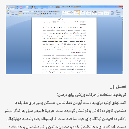
فصــل اوّل
تاریخچه استفاده از حرکات ورزشی برای درمان:
انسانهای اولیه برای به دست آوردن غذا، لباس، مسکن و نیز برای مقابله با
دشمن، ناچار به تلاش و کوشش گردیده است. غریزة طبیعی میل به زندگی، بشر
را قادر به افزودن توانائیهای خود ساخته است، تا او بتواند رفته رفته به مهارتهائی
دست یابد که برای محافظت از خود و مصون ماندن از شر دشمنان و حوادث و