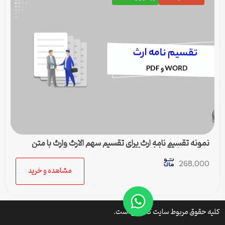
نمونه تقسیم نامه ارث برای تقسیم سهم الارث وارث با متن
کامل و حقوقی | فایل pdf و ورد
268,000
مشاهده و خرید
کلیه حقوق مربوط سایت کتافایل است.