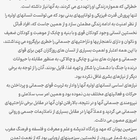
خطراتی که همواره زندگی او را تهددی می کردند، به آنها نیاز داشته است.
تنها پرورش قدرت فیزیکی و تواناییهای بدنی بود که می توانست انسانهای اولیه را
از نظر امنیت به ادامه زندگی مطمئن سازد و از همین جاست که، افراد قبائل
نخستین انسانی وجود کودکان قوی و با بنیه و چابک از موهبت و کودکان ضعیف
و ناتوان و دارای ناهنجاریها و ناراحتیهای جسمانی را خطری برایگروه می پنداشتند،
با این همه اعتبار و اهمیت بسیاری از انسان های روزگاران کهن برای قوای
جسمانی و مهارت های بدنی و چابکی و چالاکی، به منظور مقابله با حیوانات
درنده یا جنگ با دشمنان یا شکار و تهیه غذا، قایل بودند، آنان را از توجه به برخی
دیگر از نیازهای بشری غافل نکرده بود.
نیازهای اساسی انسانهای اولیه آنها را وادار به تربیت قوای جسمانی و پرداختن به
حرکات و فعالیتهای مختلف بدن نموده بود و همین امر سب سلامتی و
نیرومندی جسمانی آنها و در نتیجه، بالا رفتن توان آنها در مقابل برخی ناراحتیهای
جسمانی می گردید و عملاً آنها را در مقابل بسیاری از ناملایمات جسمی و روانی
امروزی مصون می داشت.
سرزمین یونان که مهد و زادگاه اندیشه و علم و معرفت و فلسفه و فرهنگ مغرب
زمین به شمار می رود، از نخستین سرزمینهای اروپایی بود که از نعمت تمدن