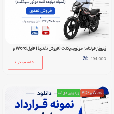
نمونه قولنامه موتورسیکلت (فروش نقدی) | فایل Word و
PDF قابل ویرایش
194,000
مشاهده و خرید
Word و PDF
ورد و پی دی اف