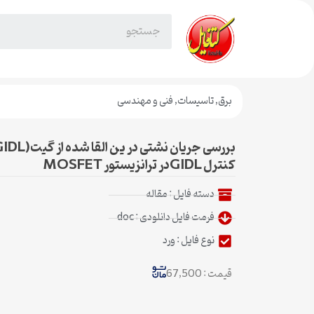
برق
,
تاسیسات
,
فنی و مهندسی
کنترل GIDLدر ترانزیستور MOSFET
دسته فایل :
مقاله
فرمت فایل دانلودی : doc
نوع فایل : ورد
قیمت : 67,500