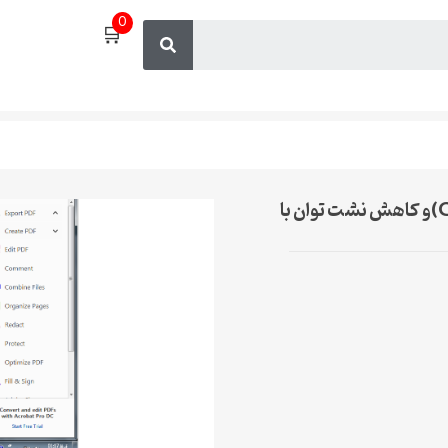
0
🛒
بررسی جریان نشتی در ین القا شده از گیت(GIDL)و کاهش نشت توان با