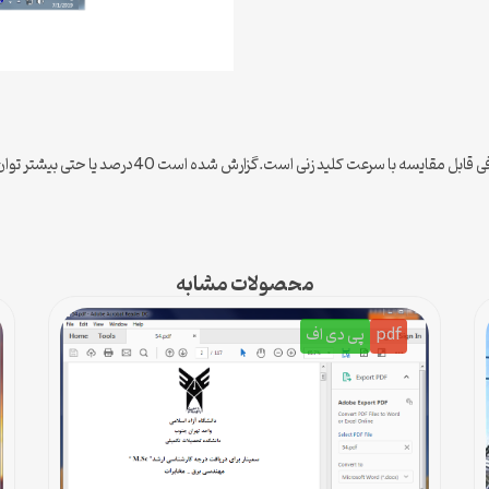
ت.گزارش شده است 40درصد یا حتی بیشتر توان مصرفی کل ناشی از نشت ترانزیستورها می باش….
محصولات مشابه
pdf
پی دی اف