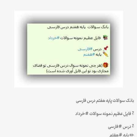
بانک سوالات پایه هفتم درس فارسی
? فایل عظیم نمونه سوالات #خرداد
? درس #فارسی
✏️ پایه #هفتم