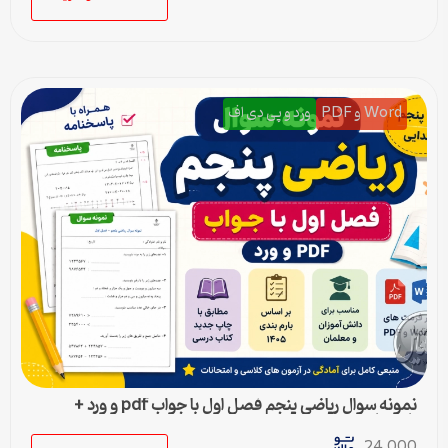
Word و PDF
ورد و پی دی اف
نمونه سوال ریاضی پنجم فصل اول با جواب pdf و ورد +
پاسخنامه
24,000