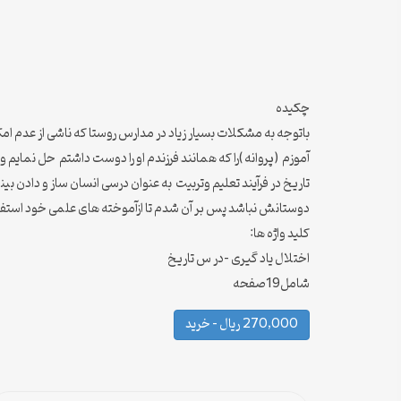
چکیده
باتوجه به مشکلات بسیار زیاد در مدارس روستا که ناشی از عدم ام
آموزم (پروانه )را که همانند فرزندم او را دوست داشتم حل نمای
تاریخ در فرآیند تعلیم وتربیت به عنوان درسی انسان ساز و دادن ب
دوستانش نباشد پس بر آن شدم تا ازآموخته های علمی خود استفا
کلید واژه ها:
اختلال یاد گیری -در س تاریخ
شامل19صفحه
270,000 ریال – خرید