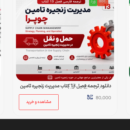
.doc
ورد
دانلود ترجمه فصل 13 کتاب مدیریت زنجیره تامین
چوپرا (Sunil Chopra) | حمل و نقل در زنجیره
تامین
80,000
مشاهده و خرید