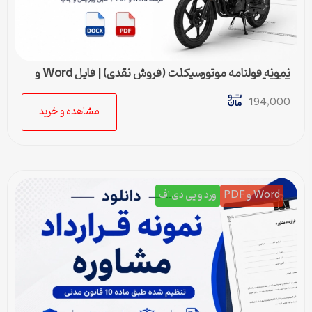
نمونه قولنامه موتورسیکلت (فروش نقدی) | فایل Word و
PDF قابل ویرایش
194,000
مشاهده و خرید
Word و PDF
ورد و پی دی اف