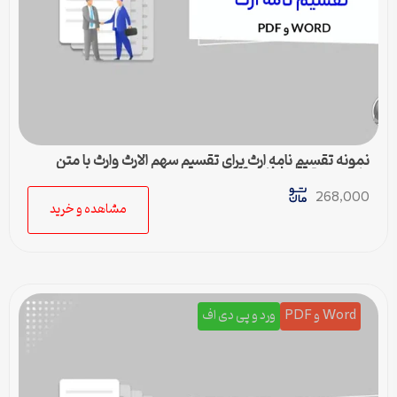
نمونه تقسیم نامه ارث برای تقسیم سهم الارث وارث با متن
کامل و حقوقی | فایل pdf و ورد
268,000
مشاهده و خرید
Word و PDF
ورد و پی دی اف