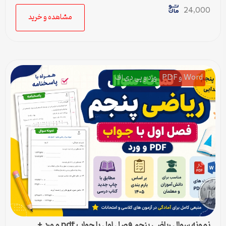
24,000
مشاهده و خرید
Word و PDF
ورد و پی دی اف
نمونه سوال ریاضی پنجم فصل اول با جواب pdf و ورد +