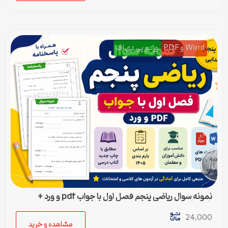
Word و PDF
ورد و پی دی اف
نمونه سوال ریاضی پنجم فصل اول با جواب pdf و ورد +
پاسخنامه
24,000
مشاهده و خرید