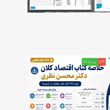
pdf
پی دی اف