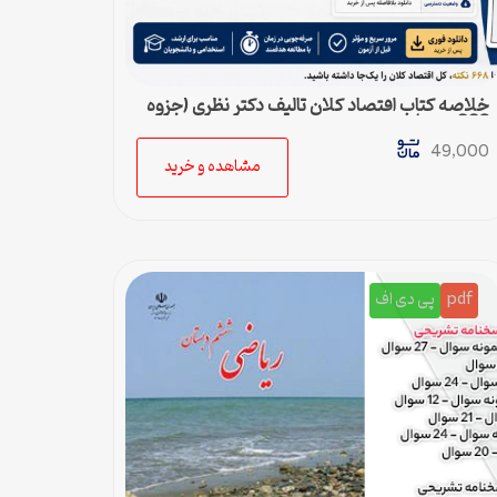
خلاصه کتاب اقتصاد کلان تالیف دکتر نظری (جزوه
668 نکته)
49,000
مشاهده و خرید
pdf
پی دی اف