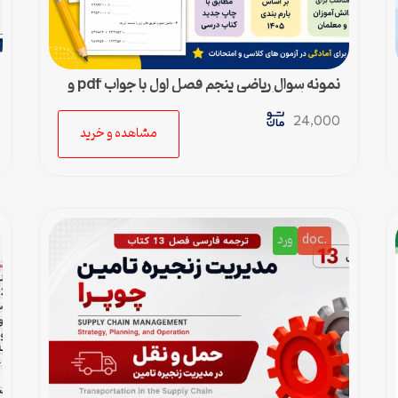
نمونه سوال ریاضی پنجم فصل اول با جواب pdf و
ورد + پاسخنامه
24,000
مشاهده و خرید
.doc
ورد