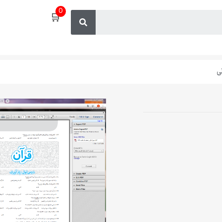
0
🛒
ی