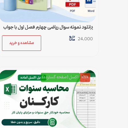
دانلود نمونه سوال ریاضی چهارم فصل اول با جواب
pdf و ورد
24,000
مشاهده و خرید
xlsx
اکسل (صفحه گسترده)