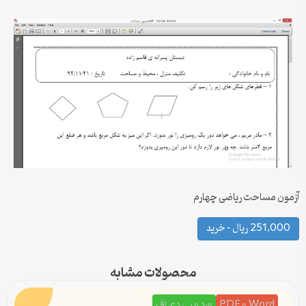
آزمون مساحت ریاضی چهارم
251,000 ریال – خرید
محصولات مشابه
Word و PDF
ورد و پی دی اف