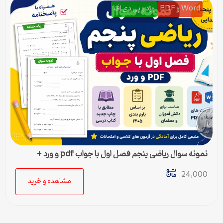
Word و PDF
ورد و پی دی اف
نمونه سوال ریاضی پنجم فصل اول با جواب pdf و ورد +
پاسخنامه
24,000
مشاهده و خرید