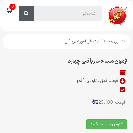
0
🛒
ابتدایی (دبستان)
,
دانش آموزی
,
ریاضی
آزمون مساحت ریاضی چهارم
فرمت فایل دانلودی : pdf
قیمت : 25,100
افزودن به سبد خرید