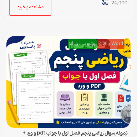
24,000
مشاهده و خرید
Word و PDF
ورد و پی دی اف
نمونه سوال ریاضی پنجم فصل اول با جواب pdf و ورد +