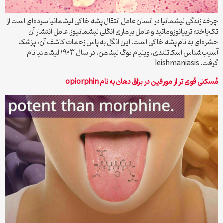
چرخه زندگی لیشمانیا در انسان عامل انتقال پشه خاکی لیشمانیا سرده‌ای است از
تک‌یاخته تریپانوزوماتید و عامل بیماری انگلی لیشمانیوز. عامل انتشار آن
حشره‌ای به نام پشه خاکی است. این انگل به پاس زحمات کاشف آن، پزشک
آسیب‌شناس اسکاتلندی، ویلیام بوگ لیشمن، در سال ۱۹۰۳ لیشمنیا نام
گرفت. leishmaniasis
مُسکنی قوی تر از مورفین در بزاق دهان به نام opiorphin