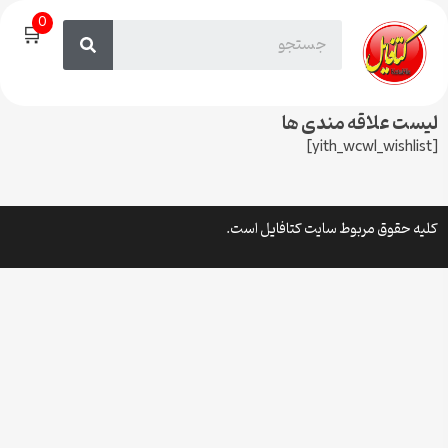
0
🛒
لیست علاقه مندی ها
[yith_wcwl_wishlist]
کلیه حقوق مربوط سایت کتافایل است.