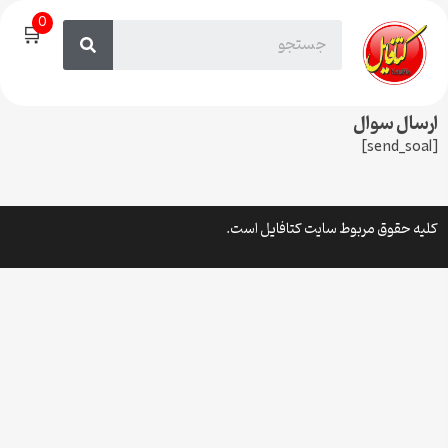
0
🛒
ارسال سوال
[send_soal]
کلیه حقوق مربوط سایت کتافایل است.