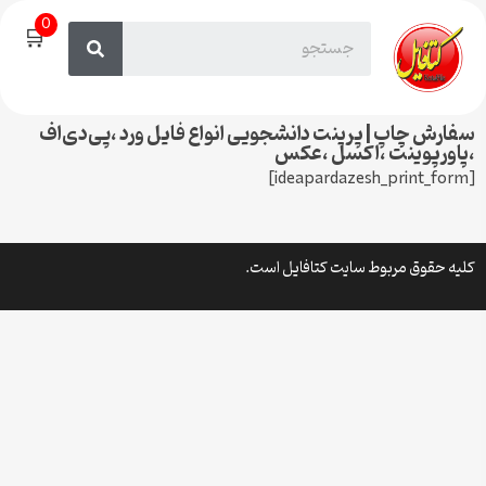
0
🛒
سفارش چاپ | پرینت دانشجویی انواع فایل ورد ،پی‌دی‌اف
،پاورپوینت ،اکسل ،عکس
[ideapardazesh_print_form]
کلیه حقوق مربوط سایت کتافایل است.