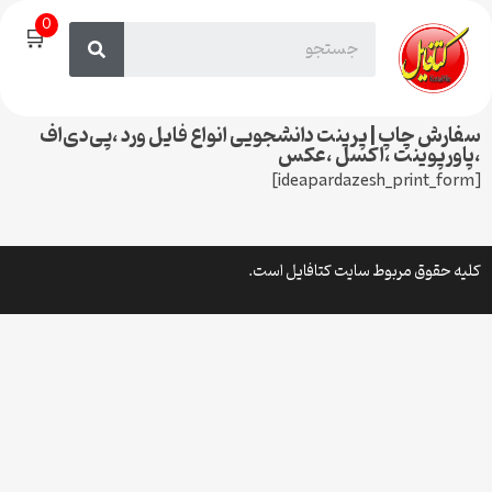
0
🛒
سفارش چاپ | پرینت دانشجویی انواع فایل ورد ،پی‌دی‌اف
،پاورپوینت ،اکسل ،عکس
[ideapardazesh_print_form]
کلیه حقوق مربوط سایت کتافایل است.