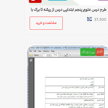
طرح درس علوم پنجم ابتدایی درس از ریشه تا برگ با
روش تدریس E5
37,500
مشاهده و خرید
pdf
پی دی اف