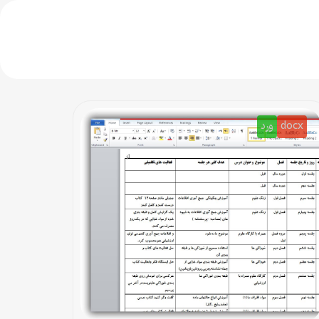
docx
ورد