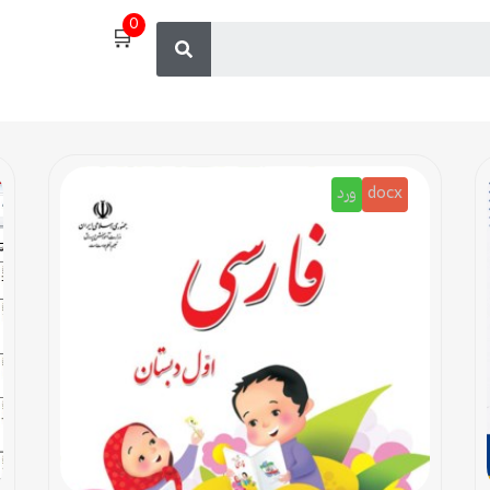
0
🛒
docx
ورد