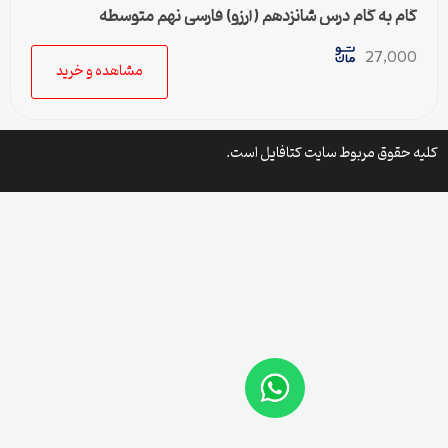
گام به گام درس شانزدهم (آرزو) فارسی نهم متوسطه
27,000
مشاهده و خرید
کلیه حقوق مربوط سایت کتافایل است.