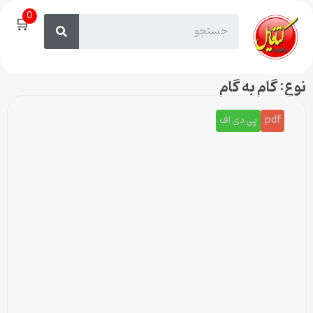
0
🛒
نوع: گام به گام
pdf
پی دی اف