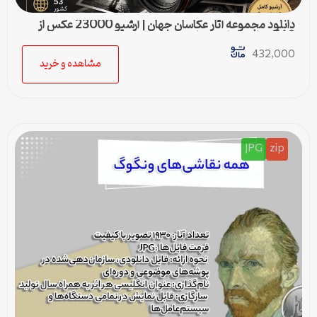
دانلود مجموعه آثار عکاسان جهان | آرشیو 23000 عکس از
540 عکاس مطرح دنیا
432,000
مشاهده و خرید
JPG
zip