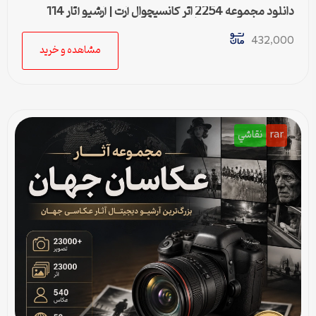
دانلود مجموعه 2254 اثر کانسپچوال آرت | آرشیو آثار 114
هنرمند برجسته هنر مفهومی
432,000
مشاهده و خرید
rar
نقاشي