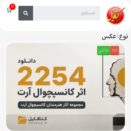
0
🛒
نوع: عکس
rar
نقاشي