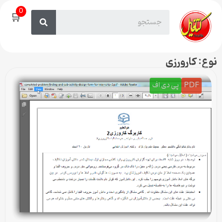
0
🛒
نوع: کارورزی
PDF
پی دی اف