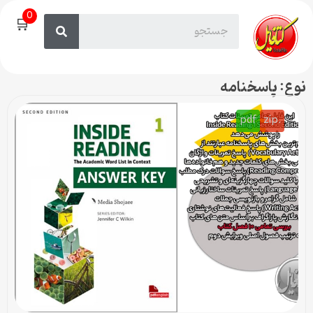
0
🛒
نوع: پاسخنامه
pdf
.zip