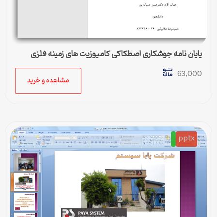
پایان نامه جوشکاري اصطکاکي کامپوزيت هاي زمينه فلزي
63,000
مشاهده و خرید
pptx