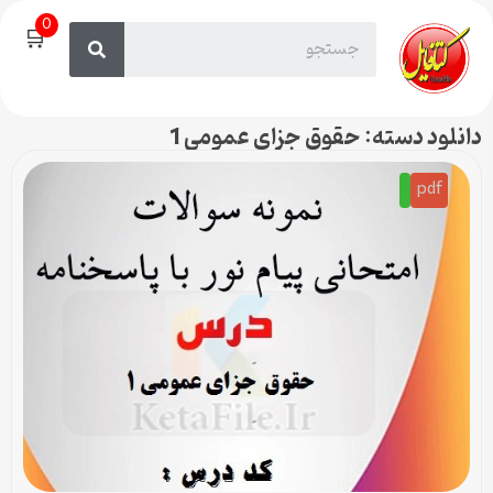
0
🛒
دانلود دسته: حقوق جزای عمومی 1
pdf