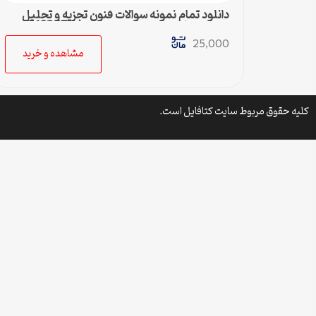
دانلود تمام نمونه سوالات فنون تجزیه و تحلیل
سیستم ها رشته مدیریت صننعتی کد 1218267
پیام نور
25,000
مشاهده و خرید
کلیه حقوق مربوط سایت کتافایل است.