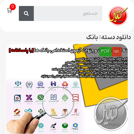
0
🛒
دانلود دسته: بانک
PDF
.rar