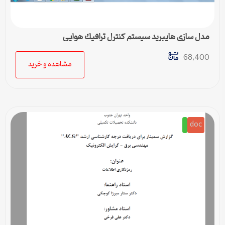
مدل سازي هايبريد سيستم كنترل ترافيك هوايي
68,400
مشاهده و خرید
doc