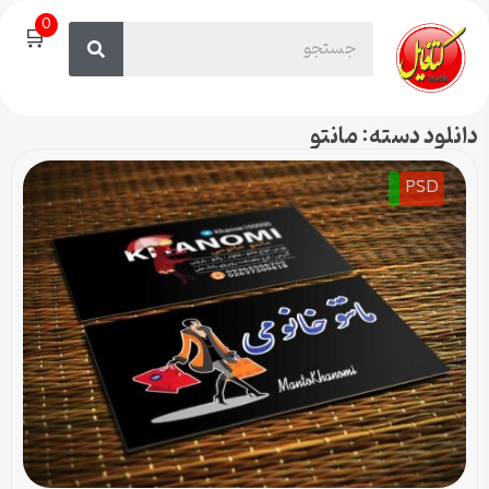
0
🛒
دانلود دسته: مانتو
PSD