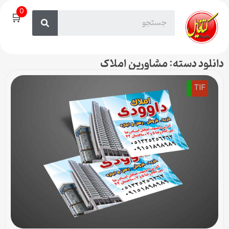
0
🛒
دانلود دسته: مشاورین املاک
TIF