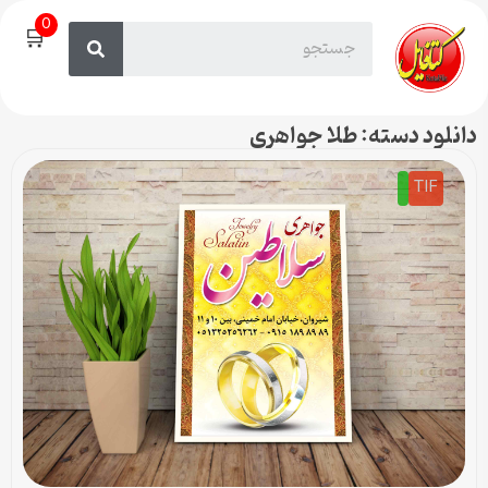
0
🛒
دانلود دسته: طلا جواهری
TIF