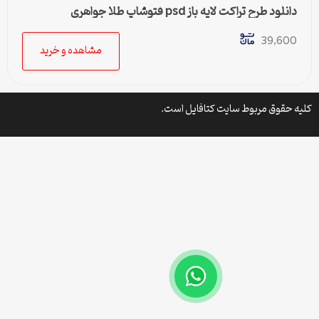
دانلود طرح تراکت لایه باز psd فتوشاپ طلا جواهری
39,600
مشاهده و خرید
کلیه حقوق مربوط سایت کتافایل است.