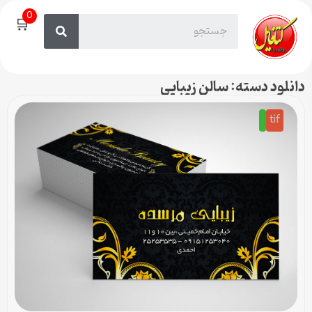
0
🛒
دانلود دسته: سالن زیبایی
tif