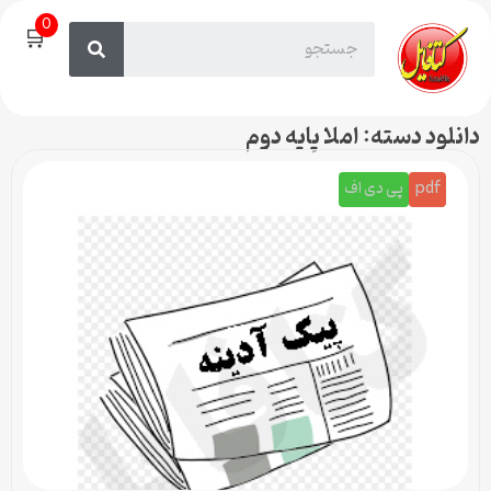
0
🛒
دانلود دسته: املا پایه دوم
pdf
پی دی اف