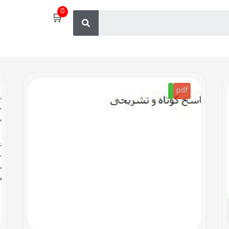
0
🛒
pdf