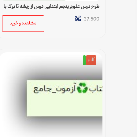
طرح درس علوم پنجم ابتدایی درس از ریشه تا برگ با
روش تدریس E5
37,500
مشاهده و خرید
pdf