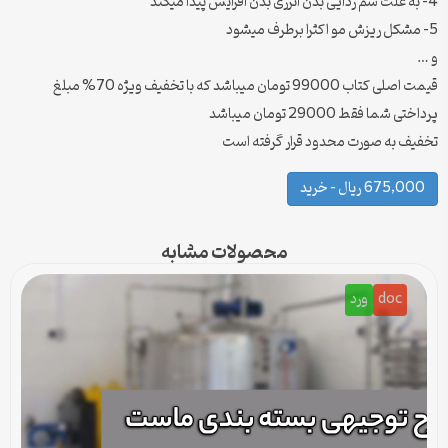
4- به علت سم زدایی بدن انرژی بدن افزایش پیدا میکند
5- مشکل ریزش مو اکثرا برطرف میشود
و …
قیمت اصلی کتاب 99000 تومان میباشد که با تخفیف ویژه 70% مبلغ
پرداختی شما فقط 29000 تومان میباشد
تخفیف به صورت محدود قرار گرفته است
675,000 ریال – خرید
محصولات مشابه
doc
ورد