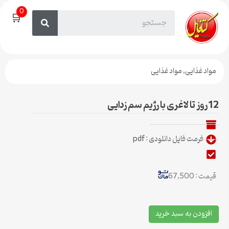
0
🛒
مواد غذایی
,
مواد غذایی
12 روز تا لاغری با رژیم سم زدایی
فرمت فایل دانلودی : pdf
قیمت : 67,500
افزودن به سبد خرید