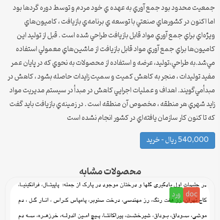
جمعيت محدود بود جمع آوري به عهده ‌ي خود مردم و توسط دوره گردها بود
اما اكنون در كشورهاي صنعتي با توسعه ي برنامه‌ي بازيافت ،‌ كاميون‌هاي
ويژه‌اي براي جمع آوري مواد قابل بازيافت طراحي شده است . قبل از توليد اين
كاميون‌ها براي جمع آوري مواد قابل بازيافت از ماشين‌هاي معمولي استفاده
مي‌شد.به طراحي‌،‌توليد،‌ عرضه و استفاده از محصولات به نحوي كه در پايان عمر
مفيد توليدات ، منجر به كاهش كميت و سميت زايدات حاصله بشود ، كاهش در
مبدأ‌مي‌گويند. اهداف و عمليات اجرايي كاهش در مبدأ در سيستم مديريت مواد
زايد شهري هر منطقه ، مخصوص آن منطقه است . در زمينه‌ي بازيافت بايد گفت
كه تا كنون كار سازمان يافته‌اي در كشور انجام نشده است
540,000 ریال – خرید
محصولات مشابه
doc
ورد