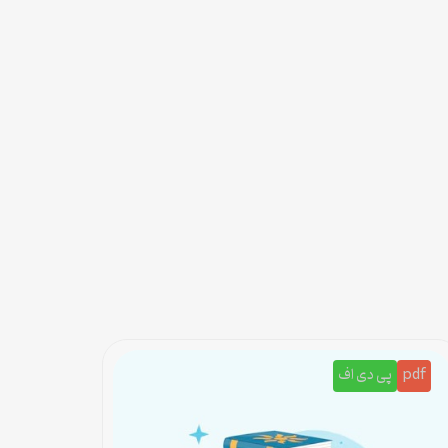
pdf
پی دی اف