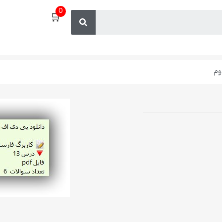
0
🛒
وم