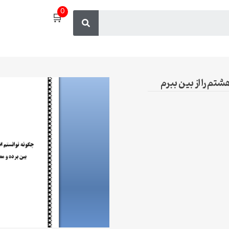
0
🛒
تم را از بین ببرم