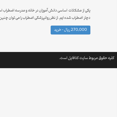
یکی از مشکلات اساسی دانش آموزان در خانه و مدرسه اضطراب است 
دچار اضطراب شده ایم. از نظر روانپزشکی اضطراب را می توان چنی
270,000 ریال – خرید
کلیه حقوق مربوط سایت کتافایل است.