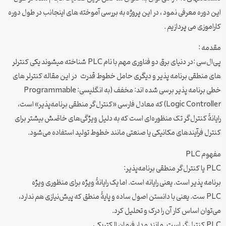
این دوره معرفی نمود ، در این پروژه به بررسی آموخته های اینجانب در طول دوره
کاراموزی می پردازیم .
مقدمه :
پی‌ال‌سی :در دنیای برق دو فناوری مهم با نام PLC شناخته میشوند یکی کنترلر
های منطقی برنامه پذیر و دیگری حامل خطوط قدرت در این مقاله کنترلر های
خطی برنامه پذیر برسی شده اند: مخفف (به انگلیسی: Programmable
Logic Controller) که معادل فارسی «کنترل‌گر منطقی برنامه‌پذیر» است،
رایانهٔ کنترل‌گر تک منظوره‌ای است که به دلیل ویژگی‌های خاصّش بیشتر برای
کنترل فرآیندهای مکانیکی یا صنعتی مانند خطوط تولید استفاده می‌شود.
مفهوم PLC
PLC یا کنترل‌گر منطقی برنامه‌پذیر:
برنامه پذیر است. یعنی رایانه است. اما یک رایانهٔ ویژه برای منظوری ویژه
PLC ست. یعنی با دانستن اصول ساده و پایهٔ منطق که پیش‌نیازی هم ندارد،
می‌توان اساس کار آن را درک و تحلیل کرد.
PLC کنترل‌گر است. مانند مدار فرمان الکتریکی.