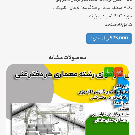
PLC منطقی ست. برخلاف مدار فرمان الکتریکی.
مزیت PLC نسبت به رایانه
شامل60صفحه
525,000 ریال – خرید
محصولات مشابه
ورد
doc