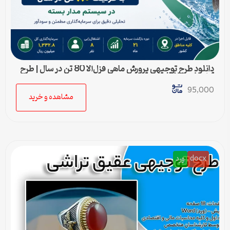
دانلود طرح توجیهی پرورش ماهی قزل‌آلا 80 تن در سال | طرح
آماده Word قابل ویرایش
95,000
مشاهده و خرید
docx
ورد